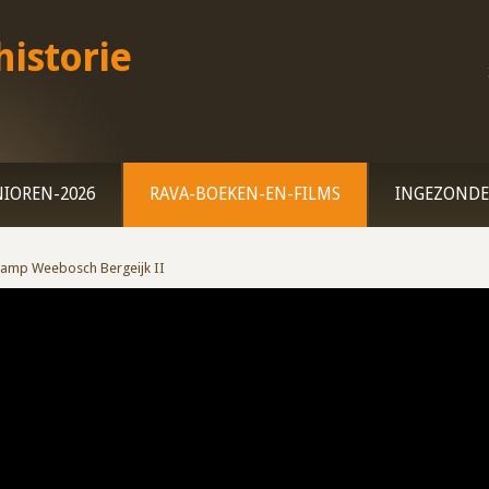
istorie
NIOREN-2026
RAVA-BOEKEN-EN-FILMS
INGEZONDE
 Kamp Weebosch Bergeijk II