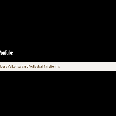
lbers Valkenswaard Volleybal Tafeltennis