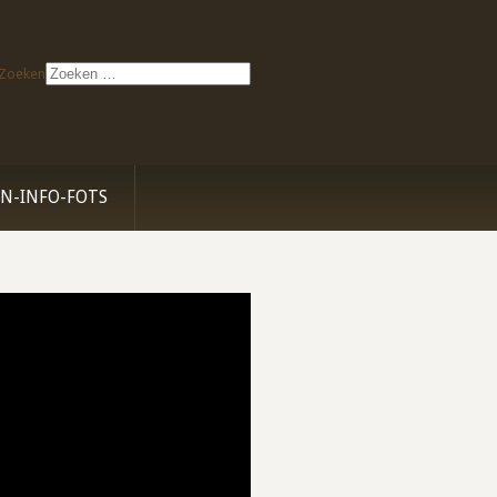
Zoeken
Type 2 or more characters for
results.
N-INFO-FOTS